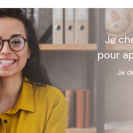
Je c
pour a
Je d