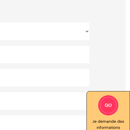
GO
Je demande des
informations