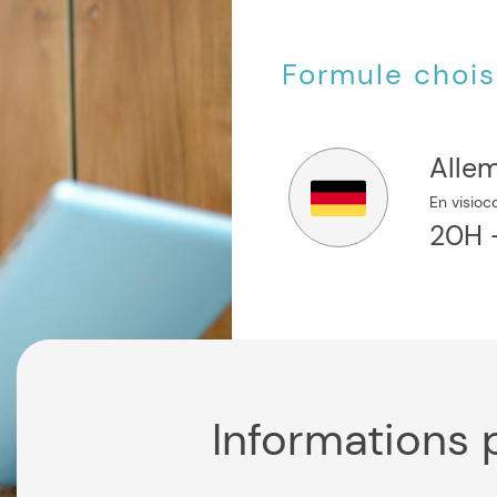
Formule choisi
Alle
En visioc
20H 
Informations 