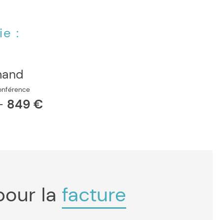
e :
mand
onférence
-
849 €
pour la
facture