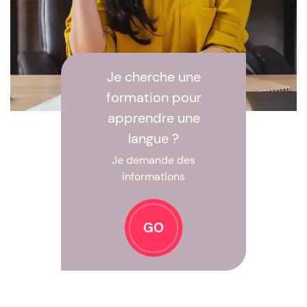
Je cherche une
formation pour
apprendre une
langue ?
Je demande des
informations
GO