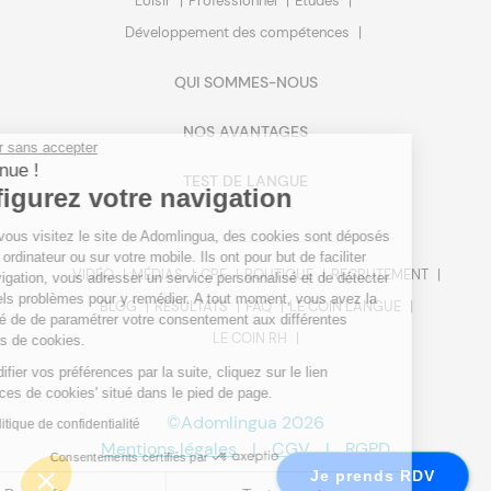
Loisir
Professionnel
Etudes
Développement des compétences
QUI SOMMES-NOUS
NOS AVANTAGES
Continuer sans accepter
Bienvenue !
TEST DE LANGUE
Configurez votre navigation
Lorsque vous visitez le site de Adomlingua, des cookies sont déposés
sur votre ordinateur ou sur votre mobile. Ils ont pour but de faciliter
VIDÉO
MÉDIAS
CPF
BOUTIQUE
RECRUTEMENT
votre navigation, vous adresser un service personnalisé et de détecter
d'éventuels problèmes pour y remédier. A tout moment, vous avez la
BLOG
RÉSULTATS
FAQ
LE COIN LANGUE
possibilité de de paramétrer votre consentement aux différentes
LE COIN RH
typologies de cookies.
Pour modifier vos préférences par la suite, cliquez sur le lien
'Préférences de cookies' situé dans le pied de page.
©Adomlingua 2026
Lire la politique de confidentialité
Mentions légales
|
CGV
|
RGPD
Consentements certifiés par
Je prends RDV