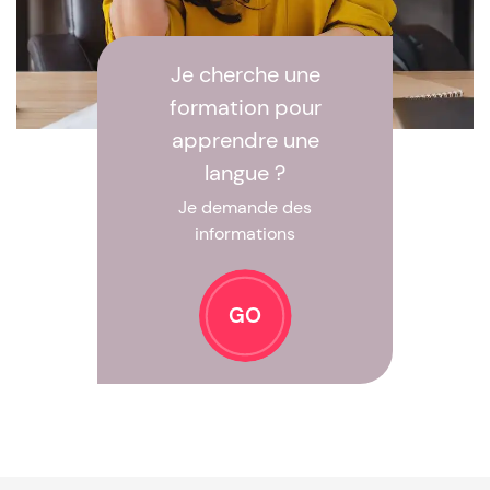
Je cherche une
formation pour
apprendre une
langue ?
Je demande des
informations
GO