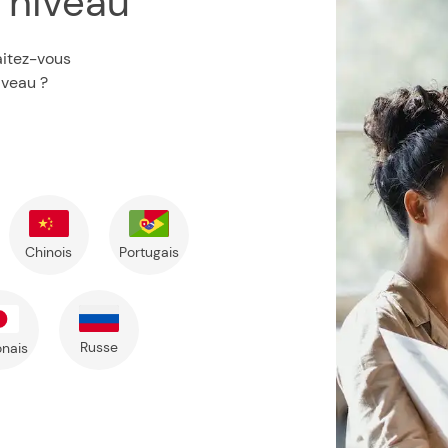
n niveau
aitez-vous
iveau ?
Chinois
Portugais
Russe
nais