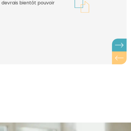
n espérant que cette
le satisfaction
G