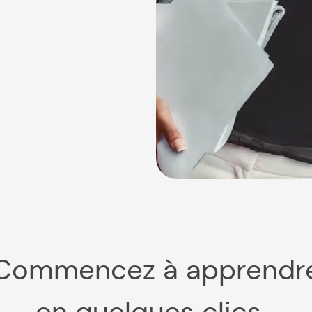
Commencez à apprendr
en quelques clics…