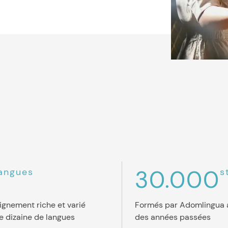
30.000
angues
s
ignement riche et varié
Formés par Adomlingua 
e dizaine de langues
des années passées