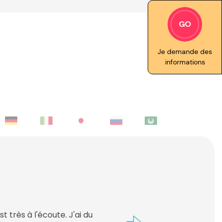
GO
Je demande des
informations
rofessionnel, je suis très