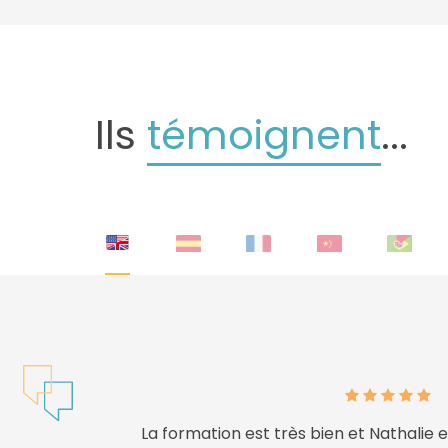
Ils
témoignent
...
Le Formateur est très à l’écoute , très p