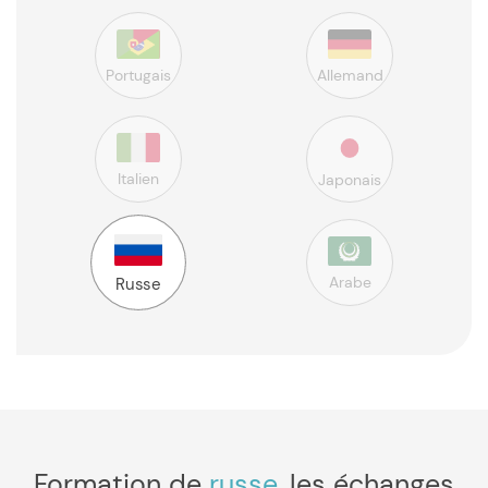
Portugais
Allemand
Italien
Japonais
Arabe
Russe
Formation de
russe
, les échanges