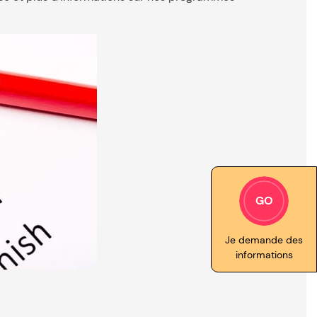
GO
Je demande des
informations