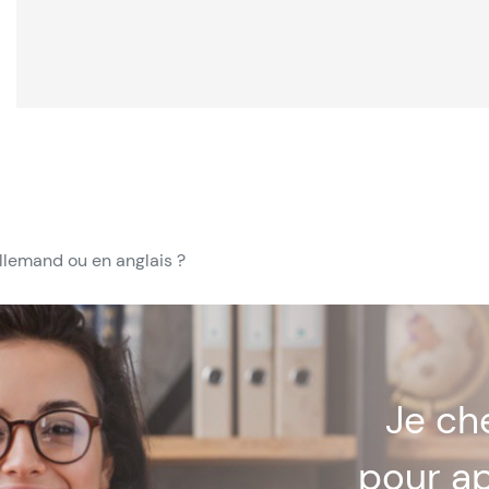
llemand ou en anglais ?
Je c
pour a