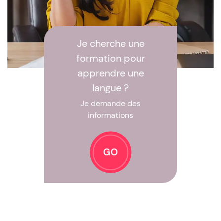
Je cherche une
formation pour
apprendre une
langue ?
Je demande des
informations
GO