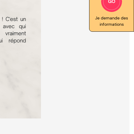
GO
Je demande des
informations