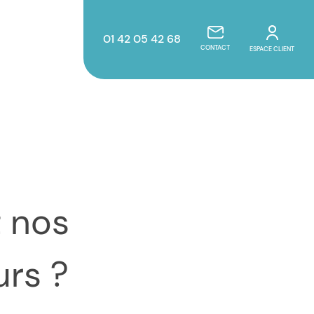
01 42 05 42 68
CONTACT
ESPACE CLIENT
urs ?