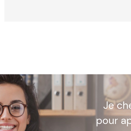
Je c
pour a