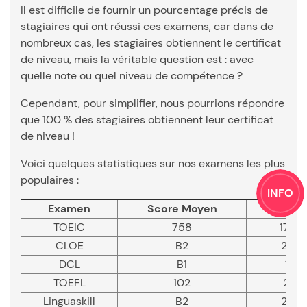
Il est difficile de fournir un pourcentage précis de
stagiaires qui ont réussi ces examens, car dans de
nombreux cas, les stagiaires obtiennent le certificat
de niveau, mais la véritable question est : avec
quelle note ou quel niveau de compétence ?
Cependant, pour simplifier, nous pourrions répondre
que 100 % des stagiaires obtiennent leur certificat
de niveau !
Voici quelques statistiques sur nos examens les plus
populaires :
INFO
Examen
Score Moyen
Gain 
TOEIC
758
177 p
CLOE
B2
2 ni
DCL
B1
1 ni
TOEFL
102
21 p
Linguaskill
B2
2 ni