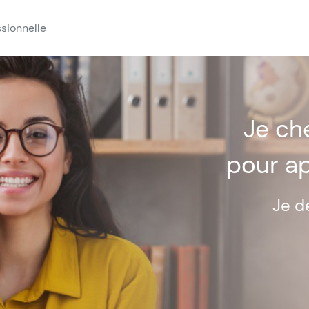
ssionnelle
Je c
pour a
Je d