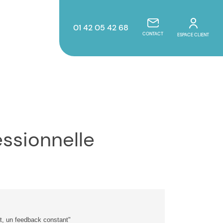
01 42 05 42 68
CONTACT
ESPACE CLIENT
essionnelle
ut, un feedback constant"