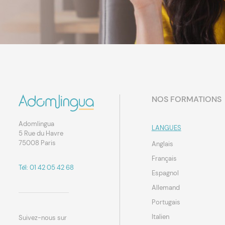
NOS FORMATIONS
Adomlingua
LANGUES
5 Rue du Havre
75008 Paris
Anglais
Français
Tél: 01 42 05 42 68
Espagnol
Allemand
Portugais
Italien
Suivez-nous sur