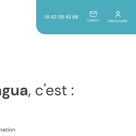
01 42 05 42 68
CONTACT
ESPACE CLIENT
ngua
, c'est :
rmation