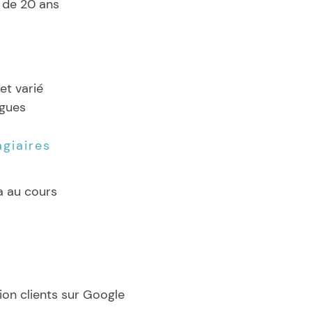
s de 20 ans
et varié
ngues
agiaires
 au cours
ion clients sur Google