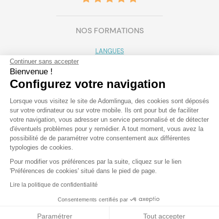
NOS FORMATIONS
LANGUES
Continuer sans accepter
Anglais
Français
Espagnol
Allemand
Bienvenue !
Portugais
Italien
Russe
Arabe
Mandarin
Configurez votre navigation
Japonais
Lorsque vous visitez le site de Adomlingua, des cookies sont déposés
sur votre ordinateur ou sur votre mobile. Ils ont pour but de faciliter
votre navigation, vous adresser un service personnalisé et de détecter
FORMULES
d'éventuels problèmes pour y remédier. A tout moment, vous avez la
Visioconférence
En centre
En entreprise
possibilité de de paramétrer votre consentement aux différentes
typologies de cookies.
A domicile
Pour modifier vos préférences par la suite, cliquez sur le lien
'Préférences de cookies' situé dans le pied de page.
OBJECTIFS
Lire la politique de confidentialité
Loisir
Professionnel
Etudes
Consentements certifiés par
Développement des compétences
Je prends RDV
Paramétrer
Tout accepter