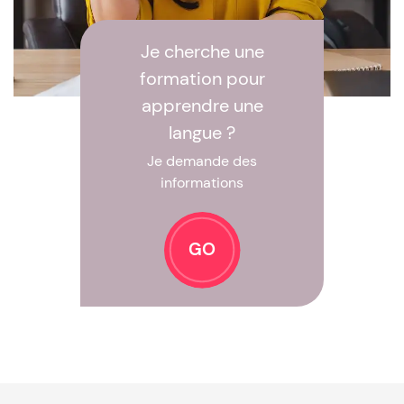
Je cherche une
formation pour
apprendre une
langue ?
Je demande des
informations
GO