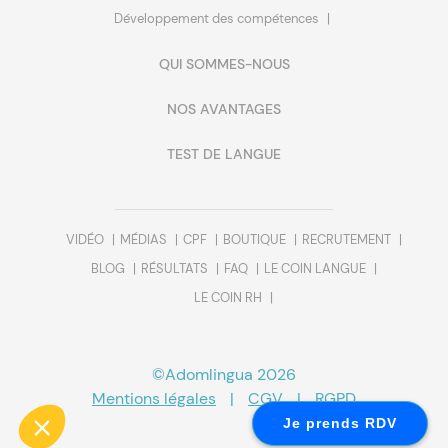
Développement des compétences
QUI SOMMES-NOUS
NOS AVANTAGES
Continuer sans accepter
Bienvenue !
TEST DE LANGUE
Configurez votre navigation
Lorsque vous visitez le site de Adomlingua, des cookies sont déposés
sur votre ordinateur ou sur votre mobile. Ils ont pour but de faciliter
VIDÉO
MÉDIAS
CPF
BOUTIQUE
RECRUTEMENT
votre navigation, vous adresser un service personnalisé et de détecter
d'éventuels problèmes pour y remédier. A tout moment, vous avez la
BLOG
RÉSULTATS
FAQ
LE COIN LANGUE
possibilité de de paramétrer votre consentement aux différentes
LE COIN RH
typologies de cookies.
Pour modifier vos préférences par la suite, cliquez sur le lien
'Préférences de cookies' situé dans le pied de page.
©Adomlingua 2026
Lire la politique de confidentialité
Mentions légales
|
CGV
|
RGPD
Consentements certifiés par
Je prends RDV
Paramétrer
Tout accepter