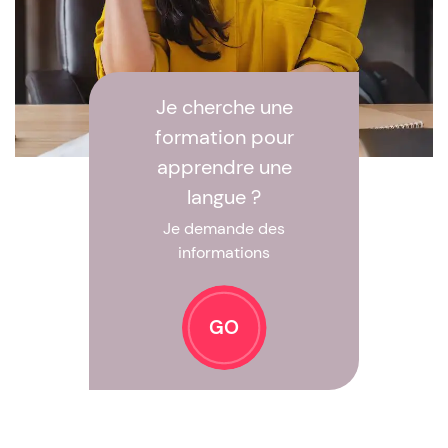
Je cherche une
formation pour
apprendre une
langue ?
Je demande des
informations
GO