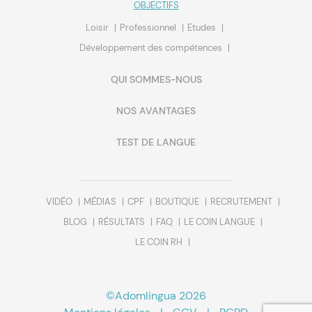
OBJECTIFS
Loisir
Professionnel
Etudes
Développement des compétences
QUI SOMMES-NOUS
NOS AVANTAGES
Continuer sans accepter
Bienvenue !
TEST DE LANGUE
Configurez votre navigation
Lorsque vous visitez le site de Adomlingua, des cookies sont déposés
sur votre ordinateur ou sur votre mobile. Ils ont pour but de faciliter
VIDÉO
MÉDIAS
CPF
BOUTIQUE
RECRUTEMENT
votre navigation, vous adresser un service personnalisé et de détecter
d'éventuels problèmes pour y remédier. A tout moment, vous avez la
BLOG
RÉSULTATS
FAQ
LE COIN LANGUE
possibilité de de paramétrer votre consentement aux différentes
LE COIN RH
typologies de cookies.
Pour modifier vos préférences par la suite, cliquez sur le lien
'Préférences de cookies' situé dans le pied de page.
©Adomlingua 2026
Lire la politique de confidentialité