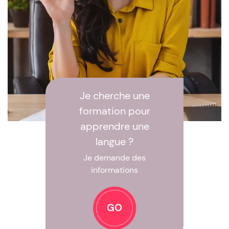
Je cherche une
formation pour
apprendre une
langue ?
Je demande des
informations
GO