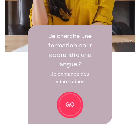
Je cherche une
formation pour
apprendre une
langue ?
Je demande des
informations
GO