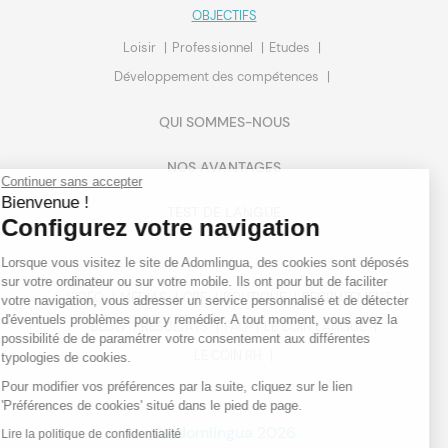
OBJECTIFS
Loisir
Professionnel
Etudes
Développement des compétences
QUI SOMMES-NOUS
NOS AVANTAGES
Continuer sans accepter
Bienvenue !
TEST DE LANGUE
Configurez votre navigation
Lorsque vous visitez le site de Adomlingua, des cookies sont déposés
sur votre ordinateur ou sur votre mobile. Ils ont pour but de faciliter
VIDÉO
MÉDIAS
CPF
BOUTIQUE
RECRUTEMENT
votre navigation, vous adresser un service personnalisé et de détecter
d'éventuels problèmes pour y remédier. A tout moment, vous avez la
BLOG
RÉSULTATS
FAQ
LE COIN LANGUE
possibilité de de paramétrer votre consentement aux différentes
LE COIN RH
typologies de cookies.
Pour modifier vos préférences par la suite, cliquez sur le lien
'Préférences de cookies' situé dans le pied de page.
©Adomlingua 2026
Lire la politique de confidentialité