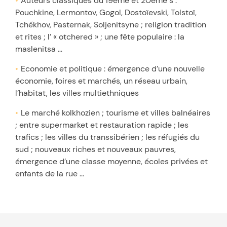
Auteurs classiques du 19ème et 20ème s :
Pouchkine, Lermontov, Gogol, Dostoïevski, Tolstoï,
Tchékhov, Pasternak, Soljenitsyne ; religion tradition
et rites ; l’ « otchered » ; une fête populaire : la
maslenitsa …
Economie et politique : émergence d’une nouvelle
économie, foires et marchés, un réseau urbain,
l’habitat, les villes multiethniques
Le marché kolkhozien ; tourisme et villes balnéaires
; entre supermarket et restauration rapide ; les
trafics ; les villes du transsibérien ; les réfugiés du
sud ; nouveaux riches et nouveaux pauvres,
émergence d’une classe moyenne, écoles privées et
enfants de la rue …